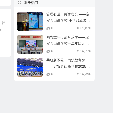
本类热门
管理有道 共话成长 ——定
安县山高学校 小学部班级管
 祥
理经验分享开讲啦
0
4,870
..
精彩童年，趣味乐学——定
安县山高学校一二年级无纸
化测评活动
0
4,770
共研新课堂，同筑教育梦
——定安县山高学校2025年
苏教版一年级数学课堂教学
0
4,396
研讨活动