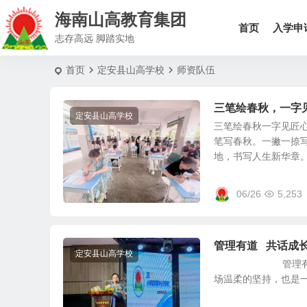
海南山高教育集团
首页
入学申
志存高远 脚踏实地
首页
定安县山高学校
师资队伍
三笔绘春秋，一字
定安县山高学校
三笔绘春秋一字见匠心
笔写春秋。一撇一捺
地，书写人生新华章。 
06/26
5,253
管理有道 共话成
定安县山高学校
管理有道 共话
场温柔的坚持，也是一