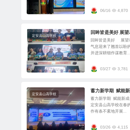
06/16
4,870
回眸皆是美好 展
定安县山高学校
回眸皆是美好 展望
气息迎来了翘首以盼
并进深耕细作谋教育..
03/27
3,781
蓄力新学期 赋能
定安县山高学校
蓄力新学期 赋能新
定安县山高学校在春
作有条不紊地开展...
03/26
4,115