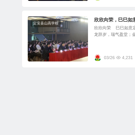
欣欣向荣，巳巳如意
定安县山高学校
欣欣向荣 巳巳如意定安
龙辞岁，瑞气盈堂；金
03/26
4,231