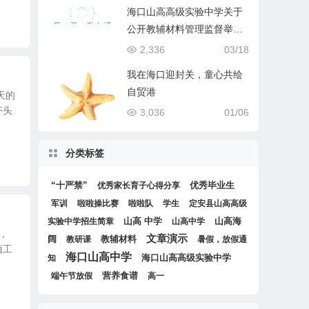
海口山高高级实验中学关于
公开教辅材料管理监督举报
渠道的公示
2,336
03/18
我在海口迎封关，童心共绘
自贸港
天的
齐头
3,036
01/06
分类标签
“十严禁”
优秀毕业生
优秀家长育子心得分享
军训
啦啦操比赛
啦啦队
学生
定安县山高高级
山高 中学
山高海
实验中学招生简章
山高中学
，
文章演示
阔
教辅材料
教研课
暑假，放假通
项工
海口山高中学
海口山高高级实验中学
知
营养食谱
端午节放假
高一