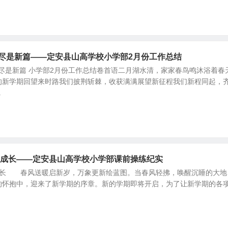
望尽是新篇——定安县山高学校小学部2月份工作总结
尽是新篇 小学部2月份工作总结卷首语二月湖水清，家家春鸟鸣沐浴着春
的新学期回望来时路我们披荆斩棘，收获满满展望新征程我们新程同起，
.
新成长——定安县山高学校小学部课前操练纪实
成长 春风送暖启新岁，万象更新绘蓝图。当春风轻拂，唤醒沉睡的大地
的怀抱中，迎来了新学期的序章。新的学期即将开启，为了让新学期的各