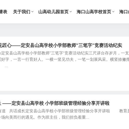
请表
关于我们
山高幼儿园首页
海口山高学校首页
海口
见匠心——定安县山高学校小学部教师“三笔字“竞赛活动纪实
定安县山高学校小学部教师”三笔字“竞赛活动纪实三尺讲台存岁月，一
写好字，一言一行育好人。一横一竖见功夫，一笔一划展风采。横竖捺撇
...
长 ——定安县山高学校 小学部班级管理经验分享开讲啦
成长定安县山高学校小学部班级管理经验分享开讲啦 教育
场向美而行的遇见。作为班主任，我们担负着重...