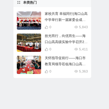
本类热门
家校共育 幸福同行|海口山高
中学举行新一届家委会成立
仪式
0
5,843
拾光而行，向优而生——海
口山高高级实验中学召开20
24—2025学年第二学期期末
0
5,411
总结大会
关怀指导促前行——海口市
教育局领导莅临海口山高高
级实验中学调研指导
0
5,363