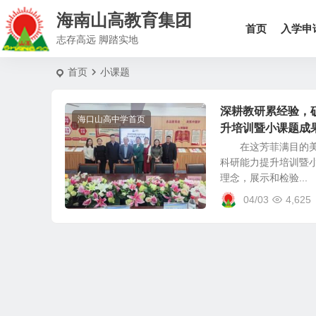
海南山高教育集团
首页
入学申
志存高远 脚踏实地
首页
小课题
深耕教研累经验，
海口山高中学首页
升培训暨小课题成
在这芳菲满目的美好
科研能力提升培训暨
理念，展示和检验...
04/03
4,625