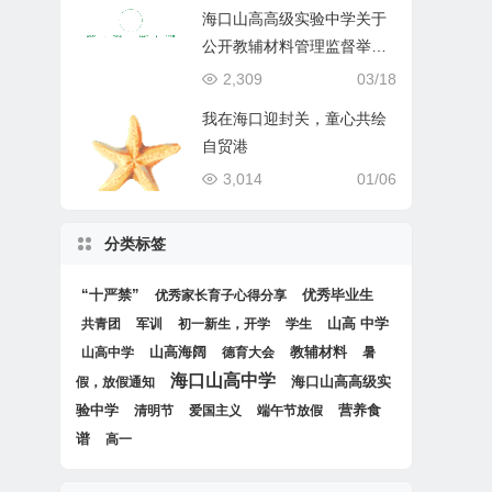
海口山高高级实验中学关于
公开教辅材料管理监督举报
渠道的公示
2,309
03/18
我在海口迎封关，童心共绘
自贸港
3,014
01/06
分类标签
“十严禁”
优秀毕业生
优秀家长育子心得分享
山高 中学
共青团
军训
初一新生，开学
学生
山高海阔
教辅材料
山高中学
德育大会
暑
海口山高中学
海口山高高级实
假，放假通知
验中学
营养食
清明节
爱国主义
端午节放假
谱
高一