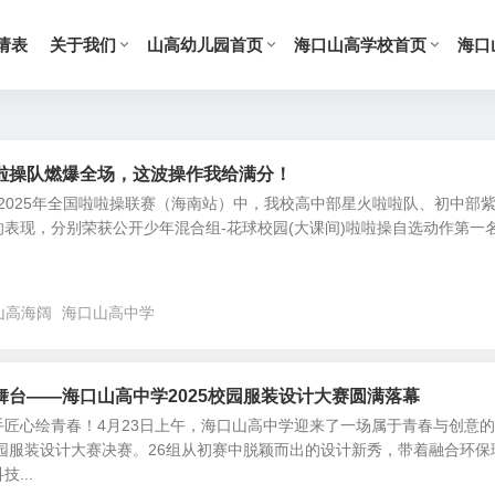
请表
关于我们
山高幼儿园首页
海口山高学校首页
海口
啦操队燃爆全场，这波操作我给满分！
-2025年全国啦啦操联赛（海南站）中，我校高中部星火啦啦队、初中部
表现，分别荣获公开少年混合组-花球校园(大课间)啦啦操自选动作第一
山高海阔
海口山高中学
舞台——海口山高中学2025校园服装设计大赛圆满落幕
匠心绘青春！4月23日上午，海口山高中学迎来了一场属于青春与创意
校园服装设计大赛决赛。26组从初赛中脱颖而出的设计新秀，带着融合环保
...