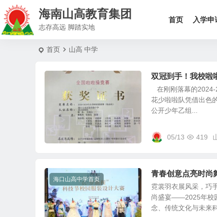
海南山高教育集团
首页
入学申
志存高远 脚踏实地
首页
山高 中学
双冠到手！我校啦
在刚刚落幕的2024
花少啦啦队凭借出色的
公开少年乙组...
05/13
419
青春创意点亮时尚
海口山高中学首页
霓裳羽衣展风采，巧手
尚盛宴——2025年
念、传统文化与未来科技