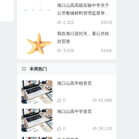
海口山高高级实验中学关于
公开教辅材料管理监督举报
渠道的公示
2,322
03/18
我在海口迎封关，童心共绘
自贸港
3,020
01/06
本类热门
海口山高学校首页
0
41,086
海口山高中学首页
0
39,128