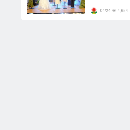
04/24
4,654