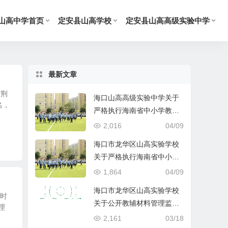
山高中学首页
定安县山高学校
定安县山高高级实验中学
最新文章
紫荆
海口山高高级实验中学关于
名，
严格执行海南省中小学教辅
材料管理 “十严禁” 规定的公
2,016
04/09
告
海口市龙华区山高实验学校
关于严格执行海南省中小学
教辅材料管理 “十严禁” 规定
1,864
04/09
的公告
海口市龙华区山高实验学校
的时
关于公开教辅材料管理监督
理
举报渠道的公示
2,161
03/18