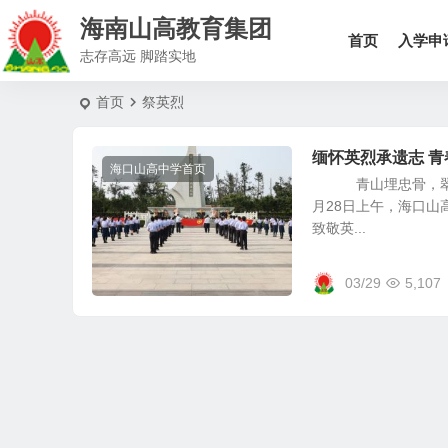
海南山高教育集团
首页
入学申
志存高远 脚踏实地
首页
祭英烈
缅怀英烈承遗志 青
海口山高中学首页
青山埋忠骨，翠柏寄
月28日上午，海口
致敬英...
03/29
5,107