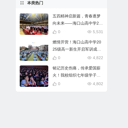
本类热门
五四精神启新篇，青春逐梦
向未来——海口山高中学20
25年离队入团仪式顺利举行
0
5,531
燃情开营！海口山高中学20
25级高一新生开启军训成长
之旅
0
4,822
铭记历史伤痛，传承爱国薪
火！我校组织七年级学子观
看爱国主义电影《731》
0
4,802