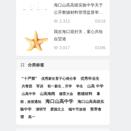
海口山高高级实验中学关于
公开教辅材料管理监督举报
渠道的公示
2,312
03/18
我在海口迎封关，童心共绘
自贸港
3,017
01/06
分类标签
“十严禁”
优秀毕业生
优秀家长育子心得分享
山高 中学
共青团
军训
初一新生，开学
学生
山高海阔
教辅材料
山高中学
德育大会
暑
海口山高中学
海口山高高级实
假，放假通知
验中学
营养食
清明节
爱国主义
端午节放假
谱
高一