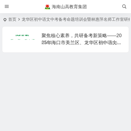
海南山高教育集团
首页
龙华区初中语文中考备考命题培训会暨林惠萍名师工作室研
聚焦核心素养，共研备考新策略——20
25年海口市美兰区、龙华区初中语文中
04/23
4,609
考备考命题培训会暨林惠萍名师工作室
研修活动在我校成功举办