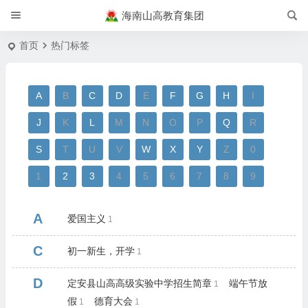
海南山高教育集团
首页
热门标签
A
B
C
D
E
F
G
H
I
J
K
L
M
N
O
P
Q
R
S
T
U
V
W
X
Y
Z
0
1
2
3
4
5
6
7
8
9
A
爱国主义
1
C
初一新生，开学
1
D
定安县山高高级实验中学招生简章
端午节放
1
假
德育大会
1
1