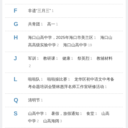
F
非遗“三月三”
1
G
共青团
高一
1
1
H
海口山高中学，2025年海口市美兰区
海口山
1
高高级实验中学
海口山高中学
2
19
J
军训
教研课
健康
祭英烈
教辅材料
1
1
1
1
2
L
啦啦队
啦啦操比赛
龙华区初中语文中考备
1
1
考命题培训会暨林惠萍名师工作室研修活动
1
Q
清明节
1
S
山高中学
暑假，放假通知
食堂
山高
1
1
1
中学
山高海阔
2
3