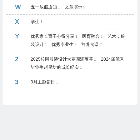
W
五一放假通知
文章演示
1
9
X
学生
1
Y
优秀家长育子心得分享
医育融合
艺术，服
1
1
装设计
优秀毕业生
营养食谱
1
2
2
2
2025校园服装设计大赛圆满落幕
2024届优秀
1
毕业生赵星坊的成长纪实
1
3
3月主题党日
1