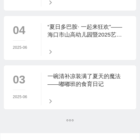
04
“夏日多巴胺· 一起来狂欢”——
海口市山高幼儿园暨2025艺术
节庆“六·一”文艺汇演中班组专场
2025-06
03
一碗清补凉装满了夏天的魔法
——嘟嘟班的食育日记
2025-06