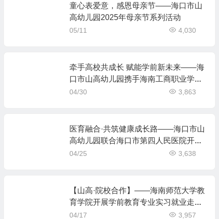
童心表爱意，感恩母亲节——海口市山
高幼儿园2025年母亲节系列活动
05/11
4,030
牵手高校共成长 赋能学前新未来——海
口市山高幼儿园携手海南工商职业学院
实践交流活动
04/30
3,863
医育融合·共筑健康成长路——海口市山
高幼儿园联合海口市第四人民医院开展
医育融合健康讲座
04/25
3,638
【山高·院校合作】——海南师范大学教
育学院开展学前教育专业实习就业走访
调研活动
04/17
3,957