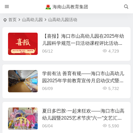
海南山高教育集团
首页
山高幼儿园
山高幼儿园活动
【喜报】海口市山高幼儿园在2025年幼
儿园科学规范一日活动课程评比活动中
荣获佳绩
06/12
4,729
学前有法 善育有规——海口市山高幼儿
园2025年学前教育宣传月启动仪式暨
《学前教育法》专题学习活动
06/09
5,732
夏日多巴胺·一起来狂欢——海口市山高
幼儿园暨2025艺术节庆“六一”文艺汇演
小班组专场
06/04
5,590