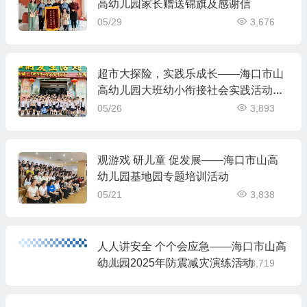
高幼儿园家长赠送锦旗及感谢信
05/29
3,676
超市大探险，实践乐成长——海口市山
高幼儿园大班幼小衔接社会实践活动之
走进超市
05/26
3,893
观游戏 研儿童 促发展——海口市山高
幼儿园基地园专题培训活动
05/21
3,838
人人讲安全 个个会应急——海口市山高
幼儿园2025年防震减灾演练活动
05/15
3,719