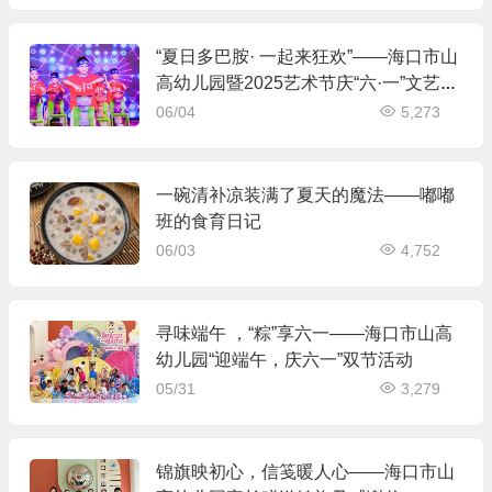
“夏日多巴胺· 一起来狂欢”——海口市山
高幼儿园暨2025艺术节庆“六·一”文艺汇
演中班组专场
06/04
5,273
一碗清补凉装满了夏天的魔法——嘟嘟
班的食育日记
06/03
4,752
寻味端午 ，“粽”享六一——海口市山高
幼儿园“迎端午，庆六一”双节活动
05/31
3,279
锦旗映初心，信笺暖人心——海口市山