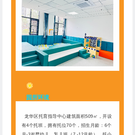
园所环境
龙华区托育指导中心建筑面积509㎡，开设
有4个托班，拥有托位70个，招生月龄：6个
月-3岁婴幼儿，乳儿班（7 -12月龄），托小