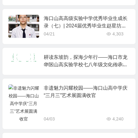
考备考命题培训会暨林惠萍名师工作室
研修活动在我校成功举办
海口山高高级实验中学优秀毕业生成长
录（七）| 2024届优秀毕业生赵星坊的
成长纪实
04/21
4,303
耕读东坡韵，探海少年行——海口市龙
华区山高实验学校七八年级文化传承与
04/08
4,516
科学探索研学之旅
非遗魅力闪耀校园——海口山高中学庆
“三月三”艺术展圆满收官
04/03
4,240