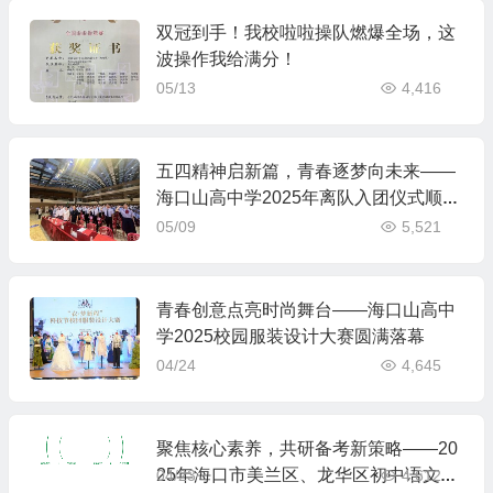
双冠到手！我校啦啦操队燃爆全场，这
波操作我给满分！
05/13
4,416
五四精神启新篇，青春逐梦向未来——
海口山高中学2025年离队入团仪式顺利
举行
05/09
5,521
青春创意点亮时尚舞台——海口山高中
学2025校园服装设计大赛圆满落幕
04/24
4,645
聚焦核心素养，共研备考新策略——20
25年海口市美兰区、龙华区初中语文中
04/23
4,612