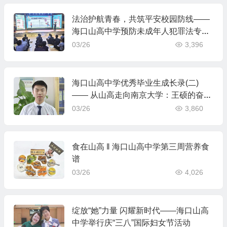
法治护航青春，共筑平安校园防线——
海口山高中学预防未成年人犯罪法专题
课开讲
03/26
3,396
海口山高中学优秀毕业生成长录(二)
—— 从山高走向南京大学：王硕的奋斗
与蜕变
03/26
3,860
食在山高 ‖ 海口山高中学第三周营养食
谱
03/26
4,026
绽放“她”力量 闪耀新时代——海口山高
中学举行庆“三八”国际妇女节活动