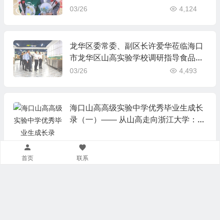
03/26
4,124
龙华区委常委、副区长许爱华莅临海口
市龙华区山高实验学校调研指导食品安
全工作
03/26
4,493
海口山高高级实验中学优秀毕业生成长
录（一）—— 从山高走向浙江大学：罗
昌桢的逐梦之路
首页
联系
03/26
4,495
通道已开启！海口山高中学2025年秋季