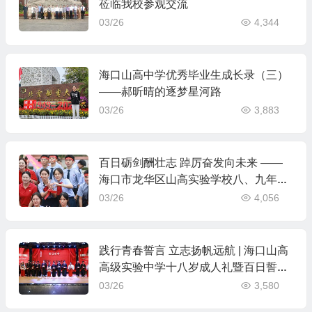
莅临我校参观交流
03/26
4,344
海口山高中学优秀毕业生成长录（三）
——郝昕晴的逐梦星河路
03/26
3,883
百日砺剑酬壮志 踔厉奋发向未来 ——
海口市龙华区山高实验学校八、九年级
中考百日誓师活动
03/26
4,056
践行青春誓言 立志扬帆远航 | 海口山高
高级实验中学十八岁成人礼暨百日誓师
大会成功举办
03/26
3,580