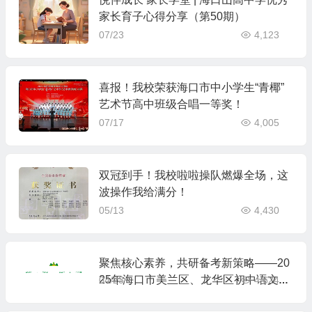
家长育子心得分享（第50期）
07/23
4,123
喜报！我校荣获海口市中小学生“青椰”
艺术节高中班级合唱一等奖！
07/17
4,005
双冠到手！我校啦啦操队燃爆全场，这
波操作我给满分！
05/13
4,430
聚焦核心素养，共研备考新策略——20
25年海口市美兰区、龙华区初中语文中
04/23
4,624
考备考命题培训会暨林惠萍名师工作室