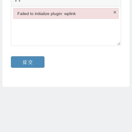
×
Failed to initialize plugin: wplink
Failed to initialize plugin: wplink
提 交