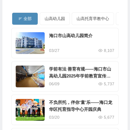
全部
山高幼儿园
山高托育早教中心
龙华
海口市山高幼儿园简介
03/27
8,107
学前有法 善育有规——海口市山
高幼儿园2025年学前教育宣传月
启动仪式暨《学前教育法》专题学
06/09
5,737
习活动
不负所托，伴你‘童’乐——海口龙
华区托育指导中心开园庆典
03/20
5,677