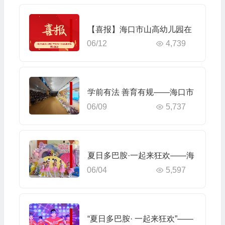
【喜报】海口市山高幼儿园在
06/12
4,739
2025年幼儿园科学规范一日活
动课程评比活动中荣获佳绩
学前有法 善育有规——海口市
06/09
5,737
山高幼儿园2025年学前教育宣
传月启动仪式暨《学前教育
法》专题学习活动
夏日多巴胺·一起来狂欢——海
06/04
5,597
口市山高幼儿园暨2025艺术节
庆“六一”文艺汇演小班组专场
“夏日多巴胺· 一起来狂欢”——