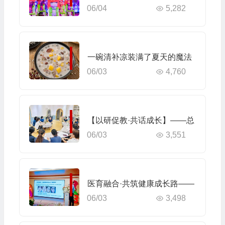
06/04
5,282
海口市山高幼儿园暨2025艺术
节庆“六·一”文艺汇演中班组专
场
一碗清补凉装满了夏天的魔法
06/03
4,760
——嘟嘟班的食育日记
【以研促教·共话成长】——总
06/03
3,551
园引领山高托育早教中心大教
研活动
医育融合·共筑健康成长路——
06/03
3,498
海口市山高托育早教中心联合
海口市第四人民医院开展医育