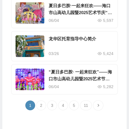
夏日多巴胺·一起来狂欢——海口
市山高幼儿园暨2025艺术节庆“六
一”文艺汇演小班组专场
06/04
5,597
龙华区托育指导中心简介
03/26
5,424
“夏日多巴胺· 一起来狂欢”——海
口市山高幼儿园暨2025艺术节庆
“六·一”文艺汇演中班组专场
06/04
5,282
1
2
3
4
5
11