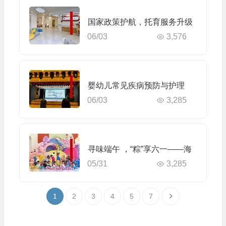
融合健康讲座
国家政策护航，托育服务升级
06/03
3,576
婴幼儿常见疾病预防与护理
06/03
3,285
寻味端午 ，“粽”享六一——海
05/31
3,285
口市山高幼儿园“迎端午，庆六
一”双节活动
1
2
3
4
5
7