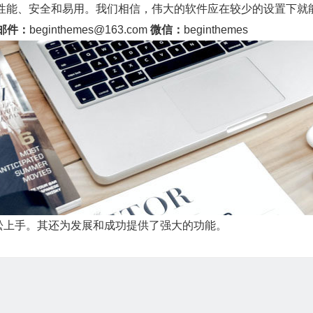
障碍、性能、安全和易用。我们相信，伟大的软件应在较少的设置下
邮件：
beginthemes@163.com
微信：
beginthemes
以轻松上手。其还为发展和成功提供了强大的功能。