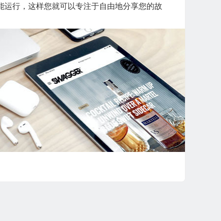
就能运行，这样您就可以专注于自由地分享您的故