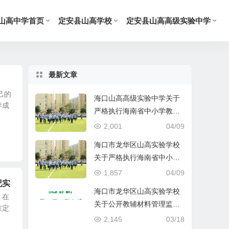
山高中学首页
定安县山高学校
定安县山高高级实验中学
最新文章
己的
海口山高高级实验中学关于
异成
严格执行海南省中小学教辅
材料管理 “十严禁” 规定的公
2,001
04/09
告
海口市龙华区山高实验学校
关于严格执行海南省中小学
教辅材料管理 “十严禁” 规定
1,857
04/09
纪实
的公告
海口市龙华区山高实验学校
。在
关于公开教辅材料管理监督
准定
举报渠道的公示
2,145
03/18