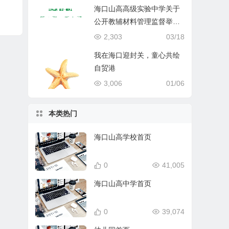
海口山高高级实验中学关于
公开教辅材料管理监督举报
渠道的公示
2,303
03/18
我在海口迎封关，童心共绘
自贸港
3,006
01/06
本类热门
海口山高学校首页
0
41,005
海口山高中学首页
0
39,074