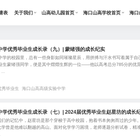
请表
关于我们
山高幼儿园首页
海口山高学校首页
海口
中学优秀毕业生成长录（九）| 蒙绪强的成长纪实
中学的校园里，总有一些身影如同璀璨星辰，用拼搏与汗水书写着属于自
毕业生蒙绪强同学，便是其中熠熠生辉的一位——他以高考总分785分的优
..
优秀毕业生
海口山高高级实验中学
学优秀毕业生成长录（七）| 2024届优秀毕业生赵星坊的成长
们的记忆中，赵星坊是那个穿梭于高中校园，抱着书本匆匆而过的少年
化学曾是他难以翻越的高山。面对化学学习困境，老师逐题分析试卷，精
.