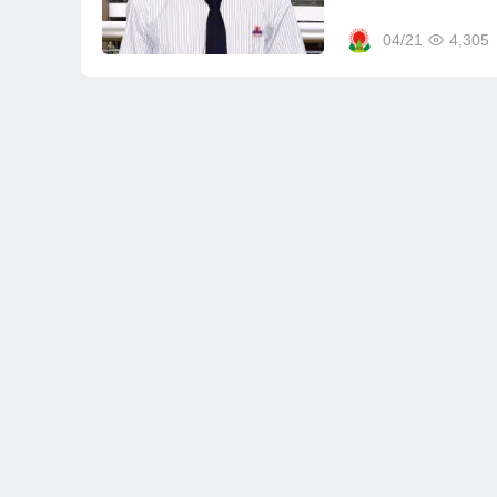
04/21
4,305