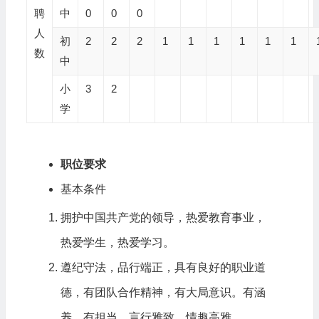
聘
中
0
0
0
人
初
2
2
2
1
1
1
1
1
1
数
中
小
3
2
学
职位要求
基本条件
拥护中国共产党的领导，热爱教育事业，
热爱学生，热爱学习。
遵纪守法，品行端正，具有良好的职业道
德，有团队合作精神，有大局意识。有涵
养，有担当，言行雅致，情趣高雅。