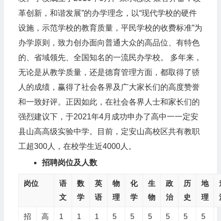
革创新，和谐发展”的办学理念，以“现代学校的硬件
设施，示范学校的教育质量，平民学校的收费标准”为
办学原则，致力创办面向普通大众的高品位、有特色
的、省域领先、全国知名的一流民办学校。 多年来，
无论是从教学质量，还是德育管理方面，都取得了骄
人的成绩，赢得了社会各界及广大家长们的高度赞誉
和一致好评。正因如此，在社会各界人士和家长们的
强烈建议下，于2021年4月成功申办了高中一一定安
县山高高级实验中学。目前，定安山高校区共有教职
工超300人，在校学生近4000人。
招聘岗位及人数
岗位
语
数
英
物
化
生
政
历
地
文
学
语
理
学
物
治
史
理
招
高
1
1
1
5
5
5
5
5
5