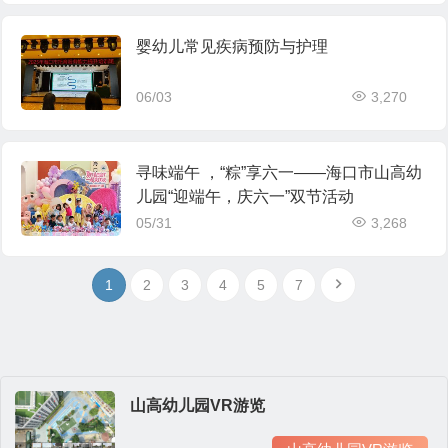
婴幼儿常见疾病预防与护理
06/03
3,270
寻味端午 ，“粽”享六一——海口市山高幼
儿园“迎端午，庆六一”双节活动
05/31
3,268
1
2
3
4
5
7
山高幼儿园VR游览