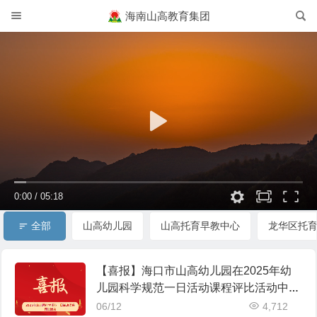
海南山高教育集团
0:00
/
05:18
全部
山高幼儿园
山高托育早教中心
龙华区托
【喜报】海口市山高幼儿园在2025年幼
儿园科学规范一日活动课程评比活动中荣
获佳绩
06/12
4,712