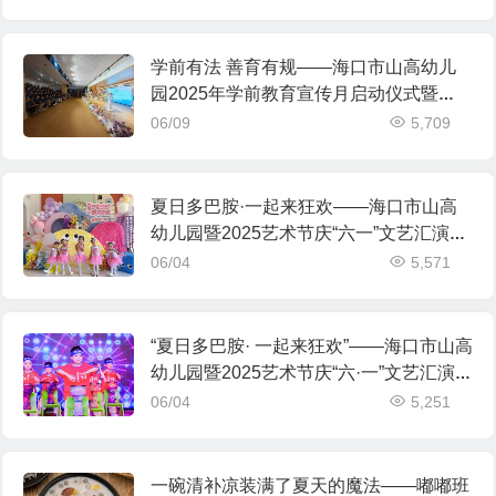
学前有法 善育有规——海口市山高幼儿
园2025年学前教育宣传月启动仪式暨
《学前教育法》专题学习活动
06/09
5,709
夏日多巴胺·一起来狂欢——海口市山高
幼儿园暨2025艺术节庆“六一”文艺汇演小
班组专场
06/04
5,571
“夏日多巴胺· 一起来狂欢”——海口市山高
幼儿园暨2025艺术节庆“六·一”文艺汇演中
班组专场
06/04
5,251
一碗清补凉装满了夏天的魔法——嘟嘟班