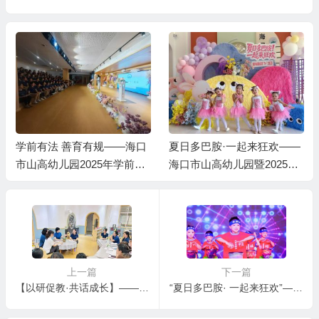
学前有法 善育有规——海口
夏日多巴胺·一起来狂欢——
市山高幼儿园2025年学前教
海口市山高幼儿园暨2025艺
育宣传月启动仪式暨《学前
术节庆“六一”文艺汇演小班
教育法》专题学习活动
组专场
上一篇
下一篇
【以研促教·共话成长】——总园引领山高托育早教中心大教研活动
“夏日多巴胺· 一起来狂欢”——海口市山高幼儿园暨2025艺术节庆“六·一”文艺汇演中班组专场