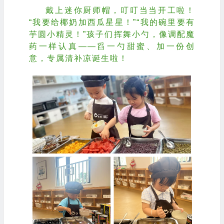
戴上迷你厨师帽，叮叮当当开工啦！
“我要给椰奶加西瓜星星！”“我的碗里要有
芋圆小精灵！”孩子们挥舞小勺，像调配魔
药一样认真——舀一勺甜蜜、加一份创
意，专属清补凉诞生啦！