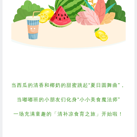
当西瓜的清香和椰奶的甜蜜跳起“夏日圆舞曲”，
当嘟嘟班的小朋友们化身“小小美食魔法师”
一场充满童趣的「清补凉食育之旅」开始啦！