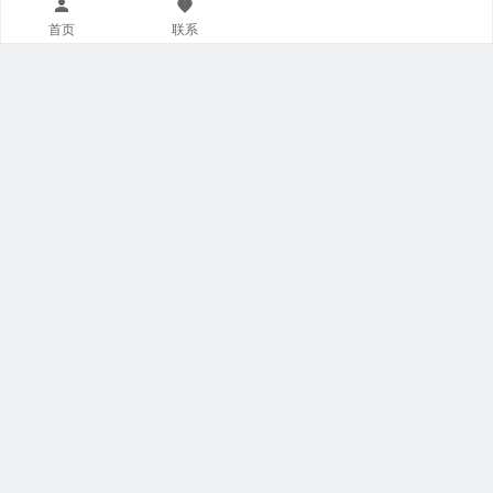
首页
联系
快捷导航链接
联系我们
入学申请提交
幼儿园首页
海口山高中学首页
海口山高学校首页
其他山高官方发布平台
官方抖音
微信公众号
官方微博