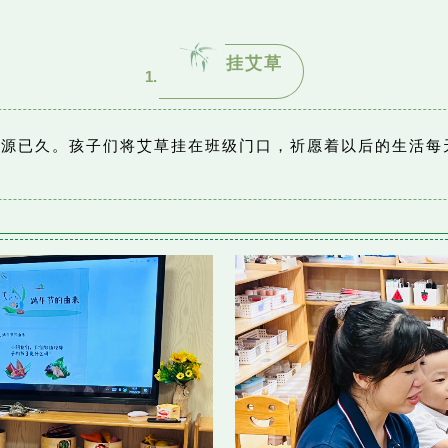
挂艾草
1.
来源已久。孩子们将艾草挂在班级门口，祈愿着以后的生活每