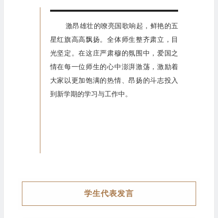
激昂雄壮的嘹亮国歌响起，鲜艳的五
星红旗高高飘扬。全体师生整齐肃立，目
光坚定。在这庄严肃穆的氛围中，爱国之
情在每一位师生的心中澎湃激荡，激励着
大家以更加饱满的热情、昂扬的斗志投入
到新学期的学习与工作中。
学生代表发言