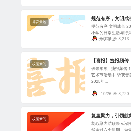
规范有序，文明成
德育天地
规范有序 文明成长 
小学的日常生活与行为
10/26
3,213
题的培训活...
【喜报】捷报频传
校园新闻
硕果累累 捷报频传！ 
艺术节活动中 斩获音
2025年...
10/26
3,720
复盘聚力，引领航向
校园新闻
凝心聚力结硕果 砥砺
然走过六个星期。为全