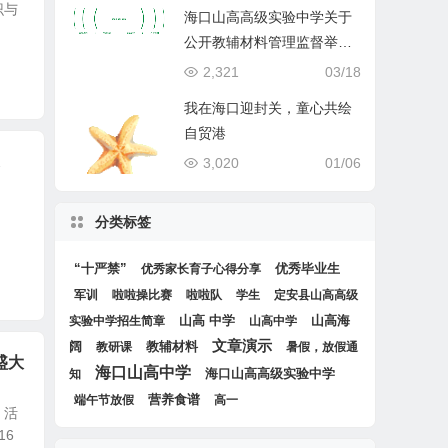
识与
海口山高高级实验中学关于
公开教辅材料管理监督举报
渠道的公示
2,321
03/18
我在海口迎封关，童心共绘
自贸港
3,020
01/06
目
分类标签
“十严禁”
优秀毕业生
优秀家长育子心得分享
军训
啦啦操比赛
啦啦队
学生
定安县山高高级
山高 中学
山高海
实验中学招生简章
山高中学
文章演示
阔
教辅材料
教研课
暑假，放假通
盛大
海口山高中学
海口山高高级实验中学
知
营养食谱
端午节放假
高一
 活
16