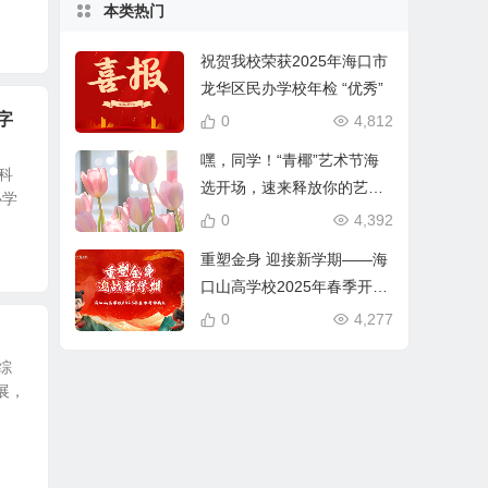
本类热门
祝贺我校荣获2025年海口市
龙华区民办学校年检 “优秀”
字
0
4,812
嘿，同学！“青椰”艺术节海
科
选开场，速来释放你的艺术
小学
超能力
0
4,392
重塑金身 迎接新学期——海
口山高学校2025年春季开学
典礼
0
4,277
综
展，