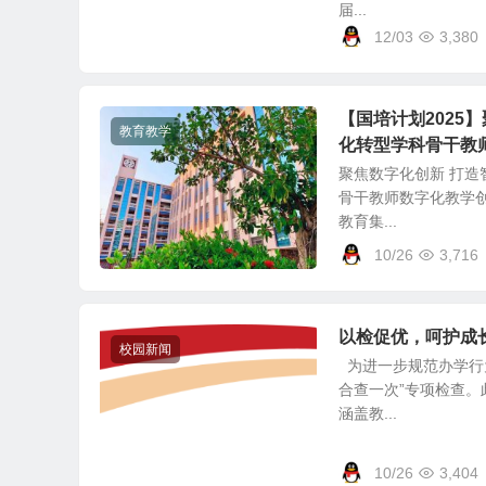
届...
12/03
3,380
【国培计划202
教育教学
化转型学科骨干教
聚焦数字化创新 打造
骨干教师数字化教学创新
教育集...
10/26
3,716
以检促优，呵护成长
校园新闻
为进一步规范办学行为
合查一次”专项检查
涵盖教...
10/26
3,404