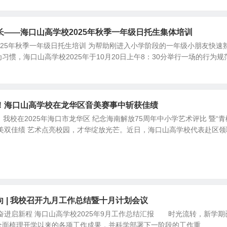
长——海口山高学校2025年秋季一年级日托生集体培训
2025年秋季一年级日托生培训 为帮助刚进入小学阶段的一年级小朋友快速
习惯，海口山高学校2025年于10月20日上午8：30分举行一场的行为规
！海口山高学校在龙华区音美赛事中斩获佳绩
我校在2025年海口市龙华区 纪念海南解放75周年中小学艺术评比 暨“青
美双佳绩 艺术点亮校园，才华绽放光芒。近日，海口山高学校代表赴区领
 | 我校召开九月工作总结暨十月计划会议
奋进启新程 海口山高学校2025年9月工作总结汇报 时光流转，新学期
面梳理开学以来的各项工作成果，并科学部署下一阶段的工作重...