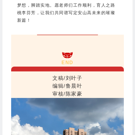
梦想，脚踏实地。愿老师们工作顺利，育人之路
桃李芬芳，让我们共同谱写定安山高未来的璀璨
新篇！
END
文稿/刘叶子
编辑/鲁晨叶
审核/陈家豪