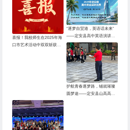
“逐梦自贸港，英语话未来”
——定安县高中英语演讲比
喜报！我校师生在2025年海
赛
口市艺术活动中双双斩获佳
绩！
护航青春逐梦路，铺就璀璨
圆梦途——定安县山高高级
实验中学暖心送考，助力学
子书写辉煌