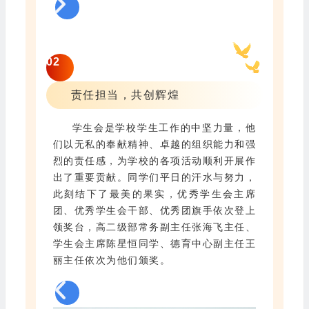
0
2
责任担当，共创辉煌
学生会是学校学生工作的中坚力量，他
们以无私的奉献精神、卓越的组织能力和强
烈的责任感，为学校的各项活动顺利开展作
出了重要贡献。同学们平日的汗水与努力，
此刻结下了最美的果实，优秀学生会主席
团、优秀学生会干部、优秀团旗手依次登上
领奖台，高二级部常务副主任张海飞主任、
学生会主席陈星恒同学、德育中心副主任王
丽主任依次为他们颁奖。