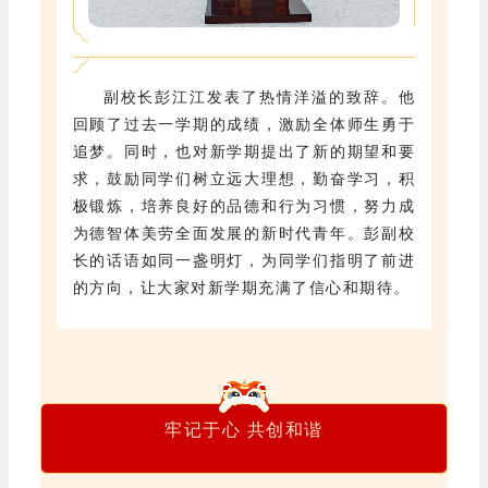
副校长彭江江发表了热情洋溢的致辞。他
回顾了过去一学期的成绩，激励全体师生勇于
追梦。同时，也对新学期提出了新的期望和要
求，鼓励同学们树立远大理想，勤奋学习，积
极锻炼，培养良好的品德和行为习惯，努力成
为德智体美劳全面发展的新时代青年。彭副校
长的话语如同一盏明灯，为同学们指明了前进
的方向，让大家对新学期充满了信心和期待。
牢记于心 共创和谐