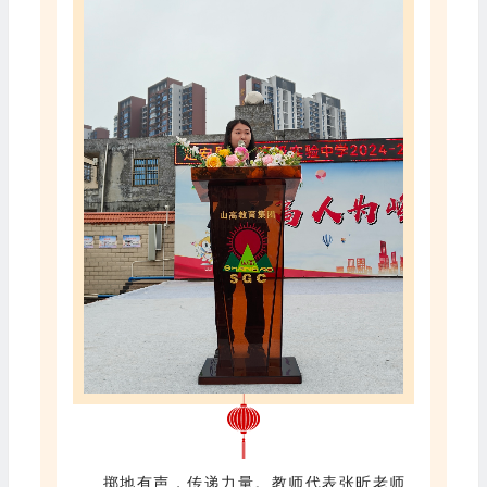
掷地有声，传递力量。教师代表张昕老师