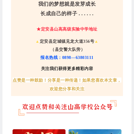
我们的梦想就是发芽成长
长成自己的样子 . . . . . .
★
定安县山高高级实验中学地址
▲
定安县定城镇见龙大道356号
▲
（县交警大队旁）
报名热线：0898—63803111
关注我们获得更多精彩内容
点赞是一种鼓励！分享是一种传递！如果您喜欢本文章，
欢迎您分享和关注