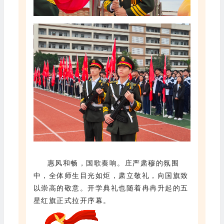
惠风和畅，国歌奏响。庄严肃穆的氛围
中，全体师生目光如炬，肃立敬礼，向国旗致
以崇高的敬意。开学典礼也随着冉冉升起的五
星红旗正式拉开序幕。