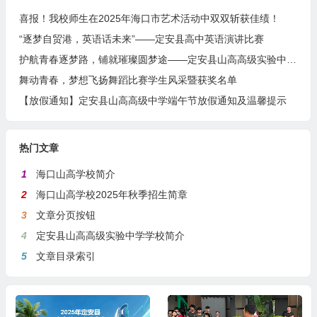
喜报！我校师生在2025年海口市艺术活动中双双斩获佳绩！
“逐梦自贸港，英语话未来”——定安县高中英语演讲比赛
护航青春逐梦路，铺就璀璨圆梦途——定安县山高高级实验中学暖心送考，助力学子书写辉煌
舞动青春，梦想飞扬舞蹈比赛学生风采暨获奖名单
【放假通知】定安县山高高级中学端午节放假通知及温馨提示
热门文章
1
海口山高学校简介
2
海口山高学校2025年秋季招生简章
3
文章分页按钮
4
定安县山高高级实验中学学校简介
5
文章目录索引