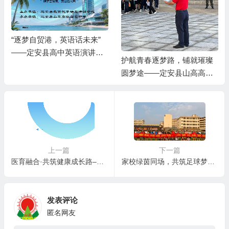
舞动青春，梦想飞扬舞蹈比
护航青春逐梦路，铺就璀璨
赛学生风采暨获奖名单
圆梦途——定安县山高高级
实验中学暖心送考，助力学
子书写辉煌
上一篇
下一篇
医育融合·共筑健康成长路–龙华区托育指导中心联合海口市第四人民医院举办医育融合健康讲座
家校绿茵同场，共筑足球梦想——2025年定安县山高学校小学部第一届“家校杯”足球赛圆满闭幕
发表评论
匿名网友