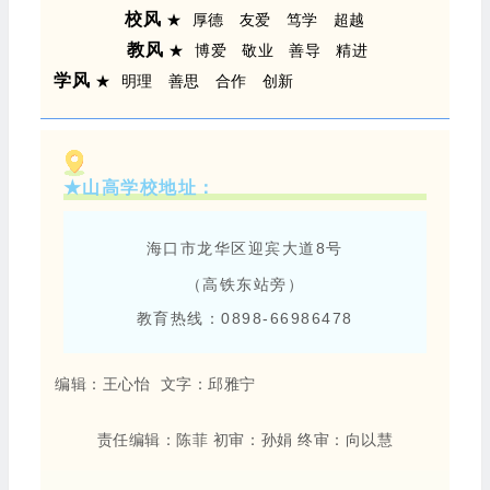
校风
★ 厚德
友爱 笃学 超越
教风
★ 博爱
敬业 善导 精进
学风
★
明理 善思 合作 创新
★山高学校地址：
海口市龙华区迎宾大道8号
（高铁东站旁）
教育热线：0898-66986478
编辑：王心怡 文字：邱雅宁
责任编辑：陈菲
初审：孙娟
终审：向以慧