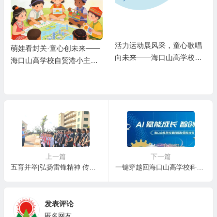
活力运动展风采，童心歌唱
萌娃看封关·童心创未来——
向未来——海口山高学校第
海口山高学校自贸港小主人
十六届田径运动会暨艺术周
成长计划
盛大开幕
上一篇
下一篇
五育并举|弘扬雷锋精神 传承敬老美德——记定安县山高学校“学雷锋日”敬老院之行
一键穿越回海口山高学校科技节！游园爆款项目大复盘，你打卡了几个？
发表评论
匿名网友