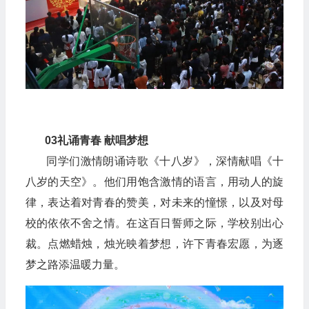
03
礼诵青春 献唱梦想
同学们激情朗诵诗歌《十八岁》，深情献唱《十
八岁的天空》。他们用饱含激情的语言，用动人的旋
律，表达着对青春的赞美，对未来的憧憬，以及对母
校的依依不舍之情。在这百日誓师之际，学校别出心
裁。点燃蜡烛，烛光映着梦想，许下青春宏愿，为逐
梦之路添温暖力量。