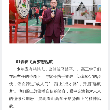
0
1
青春飞扬 梦想起航
少年应有鸿鹄志，当骑骏马踏平川。高三学子们
在班主任的带领下，与家长携手并进，迈着坚定的步
伐，依次跨过“成人门”，踏上“成才路”，开启“远航
梦”。他们脸上洋溢着自信的笑容，眼中充满着对未来
的憧憬和期盼，展现着山高学子昂扬向上的精神风
貌。