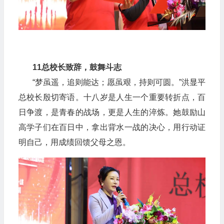
11
总校长致辞，鼓舞斗志
“梦虽遥，追则能达；愿虽艰，持则可圆。”洪显平
总校长殷切寄语。十八岁是人生一个重要转折点，百
日争渡，是青春的战场，更是人生的淬炼。她鼓励山
高学子们在百日中，拿出背水一战的决心，用行动证
明自己，用成绩回馈父母之恩。