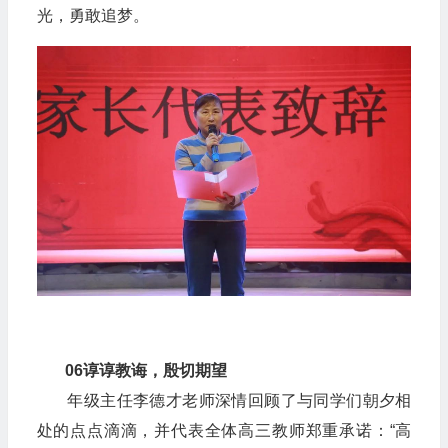
光，勇敢追梦。
06
谆谆教诲，殷切期望
年级主任李德才老师深情回顾了与同学们朝夕相
处的点点滴滴，并代表全体高三教师郑重承诺：“高