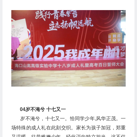
04
岁不淹兮 十七又一
岁不淹兮，十七又一。恰同学少年,风华正茂。一
场特殊的成人礼在此刻交织。家长为孩子加冠，郑重
又温暖。往昔稚嫩少年，经此迈向独立担当。这不仅