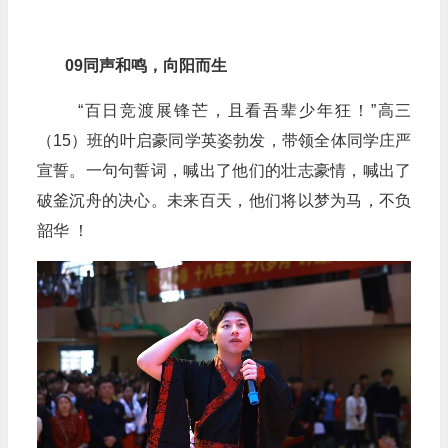
09
同声和鸣，向阳而生
“百日竞渡展锋芒，且看吾辈少年狂！”高三
（15）班的叶启豪同学英姿勃发，带领全体同学庄严
宣誓。一句句誓词，喊出了他们的壮志豪情，喊出了
破釜沉舟的决心。未来百天，他们将以梦为马，不负
韶华 ！