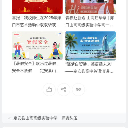
喜报！我校师生在2025年海
青春赴新途 山高启华章 | 海
口市艺术活动中双双斩获佳
口山高高级实验中学高一新
绩！
生报到记
【暑假安全】欢乐过暑假，
“逐梦自贸港，英语话未来”
安全不放假——定安县山高
——定安县高中英语演讲比
高级实验中学暑假致家长、
赛
学生的一封信
定安县山高高级实验中学
师资队伍