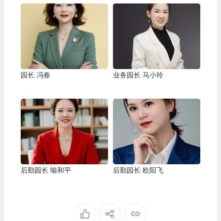
园长 冯春
业务园长 马小玲
后勤园长 喻和平
后勤园长 欧阳飞