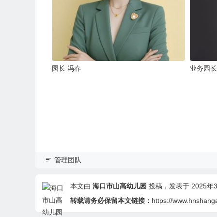
园长 冯春
业务园长
管理团队
本文由
海口市山高幼儿园
投稿，发表于 2025年3月
转载请务必保留本文链接：
https://www.hnshang