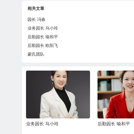
相关文章
园长 冯春
业务园长 马小玲
后勤园长 喻和平
后勤园长 欧阳飞
蒙氏团队
业务园长 马小玲
后勤园长 喻和平