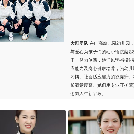
大班团队
在山高幼儿园幼儿园，
与爱心为孩子们的幼小衔接架起
干，努力创新，她们以“科学衔
应能力及身心健康培养，为幼儿
习惯、社会适应能力的双提升。
长满意度高。她们用专业守护童
迈向人生新阶段。