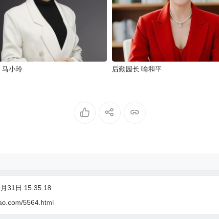
 马小玲
后勤园长 喻和平
31日 15:35:18
ao.com/5564.html