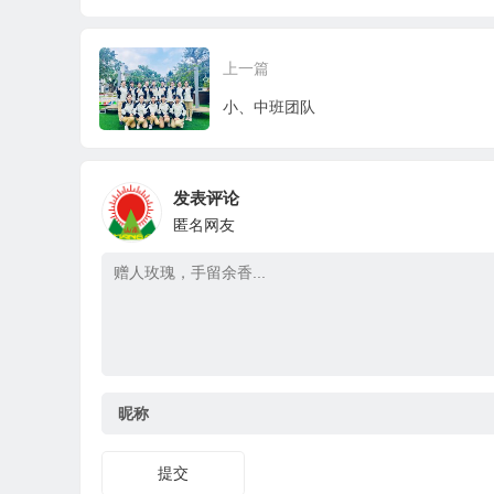
上一篇
小、中班团队
发表评论
匿名网友
昵称
提交