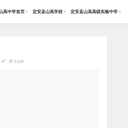
山高中学首页
定安县山高学校
定安县山高高级实验中学
3,528