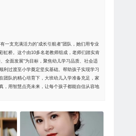
有一支充满活力的"成长引航者"团队，她们用专业
彩虹桥。这个由10多名老教师组成，老师们踏实肯
接、全面发展”为目标，聚焦幼儿学习品质、社会适
顺利过渡至小学奠定坚实基础。帮助孩子实现学习
在团队的精心培育下，大班幼儿入学准备充足，家
真，用智慧点亮未来，让每个孩子都能自信从容地