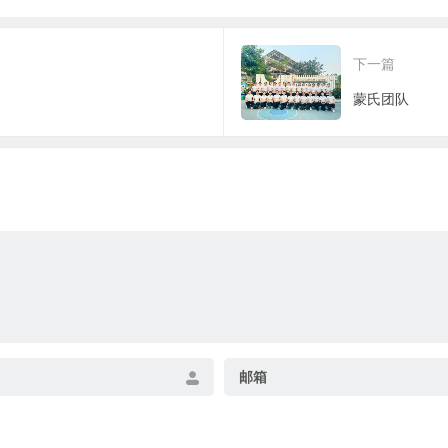
下一篇
蒙氏团队
邮箱