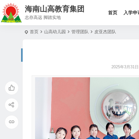
海南山高教育集团
首页
入学申
志存高远 脚踏实地
首页
山高幼儿园
管理团队
皮亚杰团队
2025年3月31日 