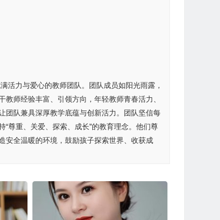
满活力与爱心的教师团队。团队成员如阳光雨露，
干教师经验丰富、引领方向，年轻教师青春活力、
让团队兼具深厚教学底蕴与创新活力。团队坚信每
持“尊重、关爱、探索、成长”的教育理念。他们尊
造安全温暖的环境，鼓励孩子探索世界、收获成