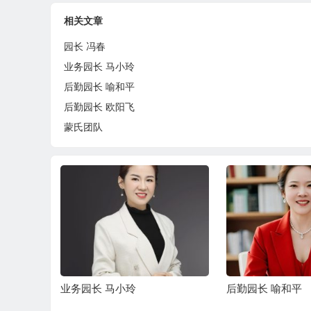
相关文章
园长 冯春
业务园长 马小玲
后勤园长 喻和平
后勤园长 欧阳飞
蒙氏团队
业务园长 马小玲
后勤园长 喻和平