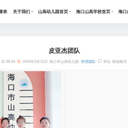
请表
关于我们
山高幼儿园首页
海口山高学校首页
海口
皮亚杰团队
15:38:04
2025年3月31日
海口市山高幼儿园
管理团队
评论
阅读模式