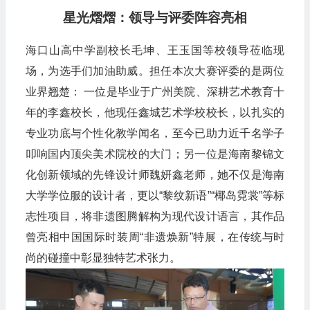
星光熠熠：领导与评委阵容亮相
海口山高中学副校长毛坤、王玉国等校领导莅临现
场，为选手们加油助威。担任本次大赛评委的是两位
业界翘楚： 一位是毕业于广州美院、深耕艺术教育十
年的李鑫校长，他现任鑫城艺术学校校长，以扎实的
专业功底与个性化教学闻名，至今已助力近千名学子
叩响国内顶尖美术院校的大门；另一位是海南黎锦文
化创新领域的先锋设计师魏妍鑫老师，她不仅是海南
大学学位服的设计者，更以“黎纹新语”“椰岛霓裳”等标
志性项目，将非遗图腾解构为现代设计语言，其作品
曾亮相中国国际时装周“非遗焕新”特展，在传统与时
尚的碰撞中彰显独特艺术张力。