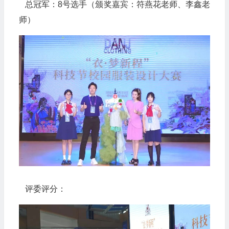
总冠军：8号选手（颁奖嘉宾：符燕花老师、李鑫老
师）
评委评分：