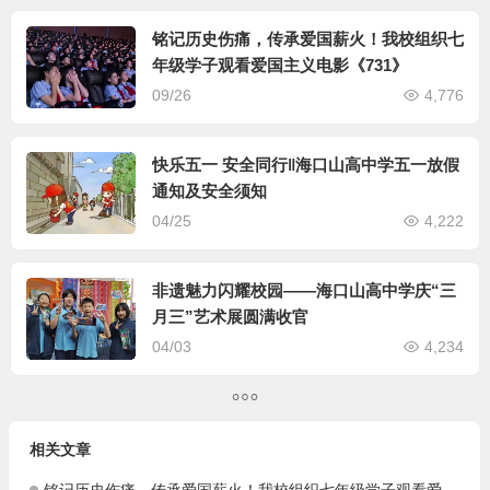
铭记历史伤痛，传承爱国薪火！我校组织七
年级学子观看爱国主义电影《731》
09/26
4,776
快乐五一 安全同行‖海口山高中学五一放假
通知及安全须知
04/25
4,222
非遗魅力闪耀校园——海口山高中学庆“三
月三”艺术展圆满收官
04/03
4,234
相关文章