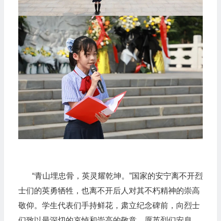
“青山埋忠骨，英灵耀乾坤。”国家的安宁离不开烈
士们的英勇牺牲，也离不开后人对其不朽精神的崇高
敬仰。学生代表们手持鲜花，肃立纪念碑前，向烈士
们致以最深切的哀悼和崇高的敬意。愿英烈们安息，