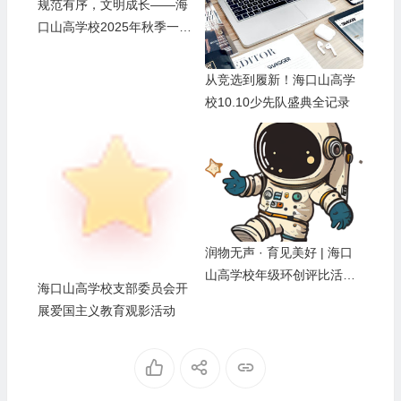
规范有序，文明成长——海
口山高学校2025年秋季一年
级日托生集体培训
从竞选到履新！海口山高学
校10.10少先队盛典全记录
润物无声 · 育见美好 | 海口
山高学校年级环创评比活动
海口山高学校支部委员会开
纪实
展爱国主义教育观影活动