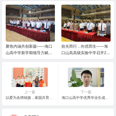
聚焦内涵共创新篇——海口
拾光而行，向优而生——海
山高中学新学期领导力赋能
口山高高级实验中学召开202
工作会顺利召开
4—2025学年第二学期期末
总结大会
上一篇
下一篇
以爱为名绣锦旗，家园共育润童心——海口市山高幼儿园收获家长真情礼赞
海口山高中学优秀毕业生成长录(二)—— 从山高走向南京大学：王硕的奋斗与蜕变