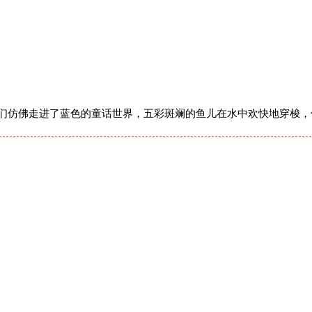
们仿佛走进了蓝色的童话世界，五彩斑斓的鱼儿在水中欢快地穿梭，