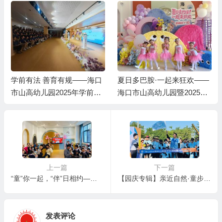
学前有法 善育有规——海口
夏日多巴胺·一起来狂欢——
市山高幼儿园2025年学前教
海口市山高幼儿园暨2025艺
育宣传月启动仪式暨《学前
术节庆“六一”文艺汇演小班
教育法》专题学习活动
组专场
上一篇
下一篇
“童”你一起，“伴”日相约——海口市山高幼儿园2024-2025学年第一学期期末家长半日开放活动
【园庆专辑】亲近自然·童步毅行——海口市山高幼儿园30周年庆暨第七届亲子趣味徒步有氧毅行活动
发表评论