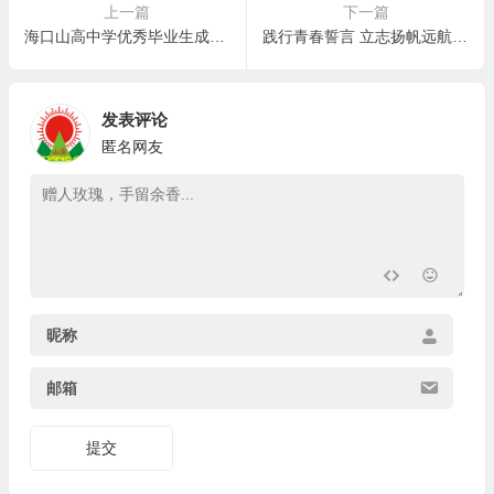
上一篇
下一篇
海口山高中学优秀毕业生成长录(二)—— 从山高走向南京大学：王硕的奋斗与蜕变
践行青春誓言 立志扬帆远航 | 海口山高高级实验中学十八岁成人礼暨百日誓师大会成功举办
发表评论
匿名网友
昵称
邮箱
提交