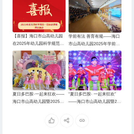
【喜报】海口市山高幼儿园
学前有法 善育有规——海口
在2025年幼儿园科学规范一
市山高幼儿园2025年学前教
日活动课程评比活动中荣获
育宣传月启动仪式暨《学前
佳绩
教育法》专题学习活动
夏日多巴胺·一起来狂欢——
“夏日多巴胺· 一起来狂欢”
海口市山高幼儿园暨2025艺
——海口市山高幼儿园暨20
术节庆“六一”文艺汇演小班
25艺术节庆“六·一”文艺汇演
组专场
中班组专场