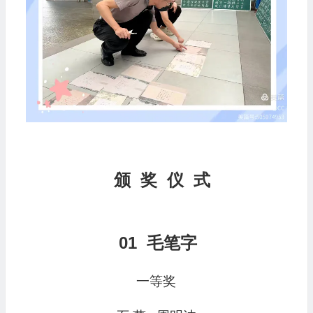
颁 奖 仪 式
01
毛笔字
一等奖