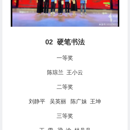
02
硬笔书法
一等奖
陈琼兰 王小云
二等奖
刘静平 吴英丽 陈广妹 王坤
三等奖