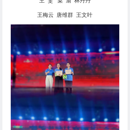
王 雯 梁 渝 林丹丹
王梅云 唐维群 王文叶