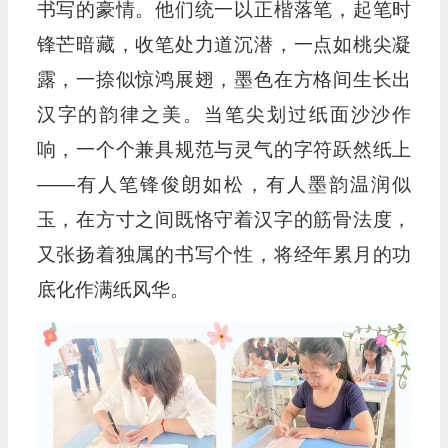
书写的豪情。他们统一以正楷落笔，起笔时
锋芒暗藏，收笔处力道沉潜，一点如桃尖凝
露，一捺似惊鸿展翅，墨色在方格间生长出
汉字的韵律之美。当笔尖划过纸面沙沙作
响，一个个兼具规范与灵气的字符跃然纸上
——有人笔锋俊朗如松，有人墨韵温润似
玉，在方寸之间既恪守着汉字的筋骨法度，
又张扬着独属的书写个性，将经年累月的功
底化作满纸风华。