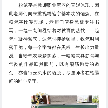
粉笔字是教师职业素养的直观体现，因
此老师们向来重视粉笔字基本功的锤炼。在
粉笔字比赛现场，老师们俯身黑板专注书
写，一笔一划间凝结着对教育的热忱——起
笔时凝神聚气，运笔时抑扬顿挫，收笔时利
落干脆，每一个字符都在黑板上生长出力量
感。当粉笔灰簌簌飘落，一幅幅兼具筋骨与
气韵的作品跃然眼前，既有颜筋柳骨的遒
劲，亦含行云流水的洒脱，尽显师者在笔墨
间的匠心坚守。