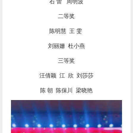
石 蕾 周明波
二等奖
陈明慧 王 雯
刘丽姗 杜小燕
三等奖
汪倩颖 江 欣 刘莎莎
陈 朝 陈保川 梁晓艳