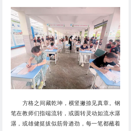
方格之间藏乾坤，横竖撇捺见真章。钢
笔在教师们指端流转，或圆转灵动如流水潺
潺，或雄健挺拔似筋骨遒劲，每一笔都蘸着