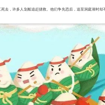
死去，许多人划船追赶拯救。他们争先恐后，追至洞庭湖时却不