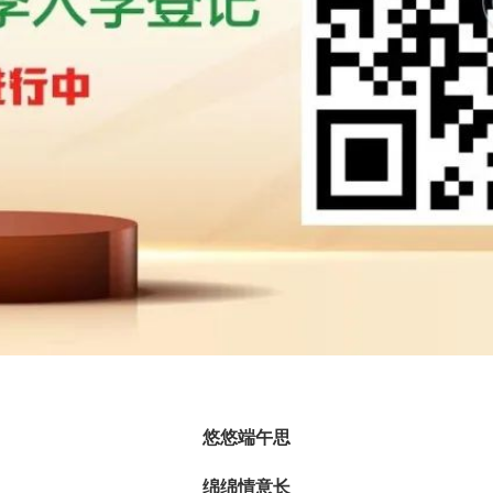
悠悠端午思
绵绵情意长